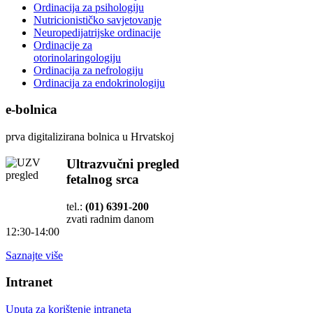
Ordinacija za psihologiju
Nutricionističko savjetovanje
Neuropedijatrijske ordinacije
Ordinacije za
otorinolaringologiju
Ordinacija za nefrologiju
Ordinacija za endokrinologiju
e-bolnica
prva digitalizirana bolnica u Hrvatskoj
Ultrazvučni pregled
fetalnog srca
tel.:
(01) 6391-200
zvati radnim danom
12:30-14:00
Saznajte više
Intranet
Uputa za korištenje intraneta