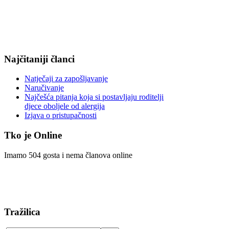
Najčitaniji članci
Natječaji za zapošljavanje
Naručivanje
Najčešća pitanja koja si postavljaju roditelji
djece oboljele od alergija
Izjava o pristupačnosti
Tko je Online
Imamo 504 gosta i nema članova online
Tražilica