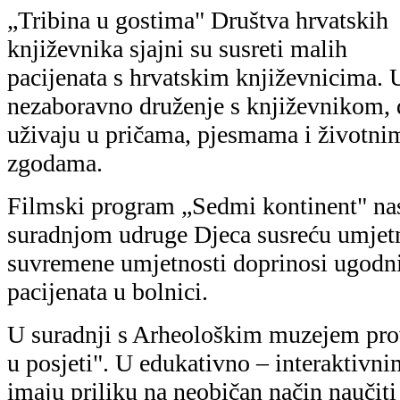
„Tribina u gostima" Društva hrvatskih
književnika sjajni su susreti malih
pacijenata s hrvatskim književnicima. 
nezaboravno druženje s književnikom, 
uživaju u pričama, pjesmama i životni
zgodama.
Filmski program „Sedmi kontinent" na
suradnjom udruge Djeca susreću umjet
suvremene umjetnosti doprinosi ugodn
pacijenata u bolnici.
U suradnji s Arheološkim muzejem pr
u posjeti". U edukativno – interaktivn
imaju priliku na neobičan način naučiti