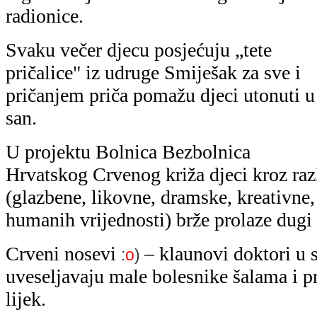
radionice.
Svaku večer djecu posjećuju „tete
pričalice" iz udruge Smiješak za sve i
pričanjem priča pomažu djeci utonuti u
san.
U projektu Bolnica Bezbolnica
Hrvatskog Crvenog križa djeci kroz razl
(glazbene, likovne, dramske, kreativne,
humanih vrijednosti) brže prolaze dugi 
Crveni nosevi
– klaunovi doktori u 
:
o
)
uveseljavaju male bolesnike šalama i p
lijek.