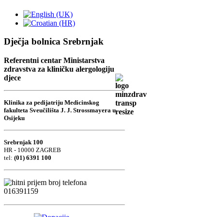
Dječja bolnica Srebrnjak
Referentni centar Ministarstva
zdravstva za kliničku alergologiju
djece
Klinika za pedijatriju Medicinskog
fakulteta Sveučilišta J. J. Strossmayera u
Osijeku
Srebrnjak 100
HR - 10000 ZAGREB
tel:
(01) 6391 100