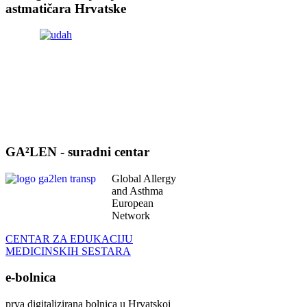
astmatičara Hrvatske
GA²LEN - suradni centar
Global Allergy
and Asthma
European
Network
CENTAR ZA EDUKACIJU
MEDICINSKIH SESTARA
e-bolnica
prva digitalizirana bolnica u Hrvatskoj