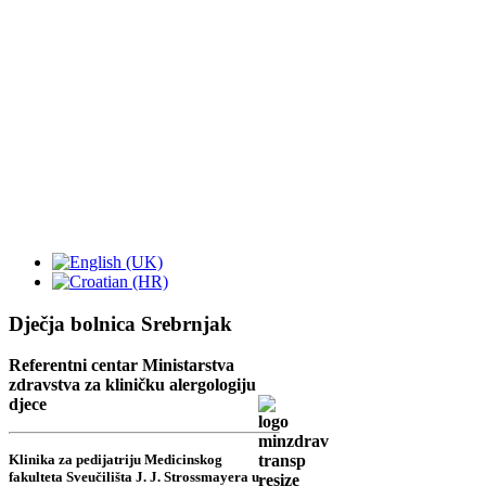
Dječja bolnica Srebrnjak
Referentni centar Ministarstva
zdravstva za kliničku alergologiju
djece
Klinika za pedijatriju Medicinskog
fakulteta Sveučilišta J. J. Strossmayera u