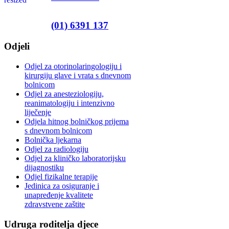
(01) 6391 137
Odjeli
Odjel za otorinolaringologiju i
kirurgiju glave i vrata s dnevnom
bolnicom
Odjel za anesteziologiju,
reanimatologiju i intenzivno
liječenje
Odjela hitnog bolničkog prijema
s dnevnom bolnicom
Bolnička ljekarna
Odjel za radiologiju
Odjel za kliničko laboratorijsku
dijagnostiku
Odjel fizikalne terapije
Jedinica za osiguranje i
unapređenje kvalitete
zdravstvene zaštite
Udruga roditelja djece