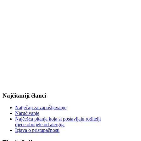
Najčitaniji članci
Natječaji za zapošljavanje
Naručivanje
Najčešća pitanja koja si postavljaju roditelji
djece oboljele od alergija
Izjava o pristupačnosti