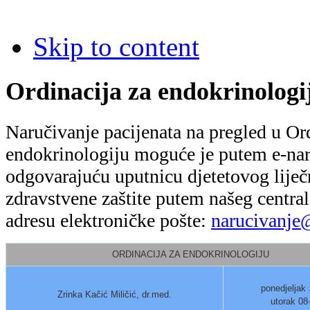
Skip to content
Ordinacija za endokrinologi
Naručivanje pacijenata na pregled u Ord
endokrinologiju moguće je putem e-naru
odgovarajuću uputnicu djetetovog lije
zdravstvene zaštite putem našeg centra
adresu elektroničke pošte:
narucivanje@
ORDINACIJA ZA ENDOKRINOLOGIJU
ponedjeljak 
Zrinka Kačić Miličić, dr.med.
utorak 08