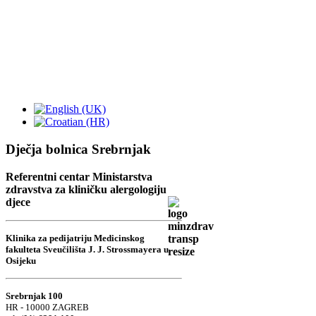
Dječja bolnica Srebrnjak
Referentni centar Ministarstva
zdravstva za kliničku alergologiju
djece
Klinika za pedijatriju Medicinskog
fakulteta Sveučilišta J. J. Strossmayera u
Osijeku
Srebrnjak 100
HR - 10000 ZAGREB