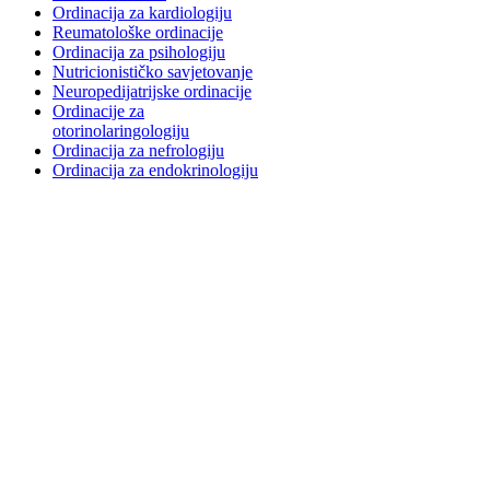
Ordinacija za kardiologiju
Reumatološke ordinacije
Ordinacija za psihologiju
Nutricionističko savjetovanje
Neuropedijatrijske ordinacije
Ordinacije za
otorinolaringologiju
Ordinacija za nefrologiju
Ordinacija za endokrinologiju