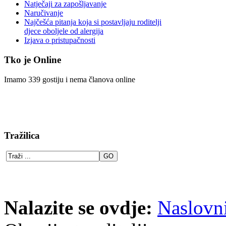
Natječaji za zapošljavanje
Naručivanje
Najčešća pitanja koja si postavljaju roditelji
djece oboljele od alergija
Izjava o pristupačnosti
Tko je Online
Imamo 339 gostiju i nema članova online
Tražilica
Nalazite se ovdje:
Naslovn