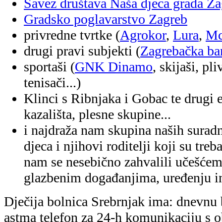
Savez društava Naša djeca grada Z
Gradsko poglavarstvo Zagreb
privredne tvrtke (
Agrokor
,
Lura
,
Mc
drugi pravi subjekti (
Zagrebačka ba
sportaši (
GNK Dinamo
, skijaši, pl
tenisači...)
Klinci s Ribnjaka i Gobac te drugi e
kazališta, plesne skupine...
i najdraža nam skupina naših suradn
djeca i njihovi roditelji koji su tre
nam se nesebično zahvalili učešćem
glazbenim događanjima, uređenju int
Dječija bolnica Srebrnjak ima: dnevnu 
astma telefon za 24-h komunikaciju s 