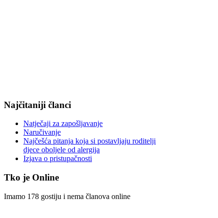
Najčitaniji članci
Natječaji za zapošljavanje
Naručivanje
Najčešća pitanja koja si postavljaju roditelji
djece oboljele od alergija
Izjava o pristupačnosti
Tko je Online
Imamo 178 gostiju i nema članova online