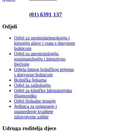
(01) 6391 137
Odjeli
Odjel za otorinolaringologiju i
kirurgiju glave i vrata s dnevnom
bolnicom
Odjel za anesteziologiju,
reanimatologiju i intenzivno
liječenje
Odjela hitnog bolničkog prijema
s dnevnom bolnicom
Bolnička ljekarna
Odjel za radiologiju
Odjel za kliničko laboratorijsku
dijagnostiku
Odjel fizikalne terapije
Jedinica za osiguranje i
unapređenje kvalitete
zdravstvene zaštite
Udruga roditelja djece