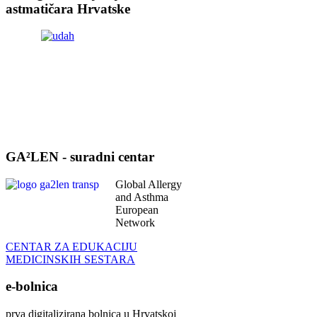
astmatičara Hrvatske
GA²LEN - suradni centar
Global Allergy
and Asthma
European
Network
CENTAR ZA EDUKACIJU
MEDICINSKIH SESTARA
e-bolnica
prva digitalizirana bolnica u Hrvatskoj