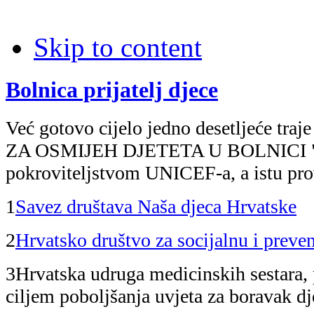
Skip to content
Bolnica prijatelj djece
Već gotovo cijelo jedno desetljeće traje
ZA OSMIJEH DJETETA U BOLNICI "
pokroviteljstvom UNICEF-a, a istu pr
1
Savez društava Naša djeca Hrvatske
2
Hrvatsko društvo za socijalnu i preven
3
Hrvatska udruga medicinskih sestara, p
ciljem poboljšanja uvjeta za boravak dj