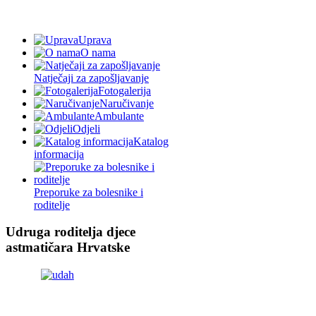
Uprava
O nama
Natječaji za zapošljavanje
Fotogalerija
Naručivanje
Ambulante
Odjeli
Katalog
informacija
Preporuke za bolesnike i
roditelje
Udruga roditelja djece
astmatičara Hrvatske