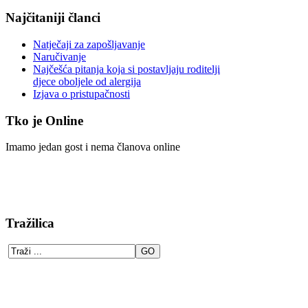
Najčitaniji članci
Natječaji za zapošljavanje
Naručivanje
Najčešća pitanja koja si postavljaju roditelji
djece oboljele od alergija
Izjava o pristupačnosti
Tko je Online
Imamo jedan gost i nema članova online
Tražilica