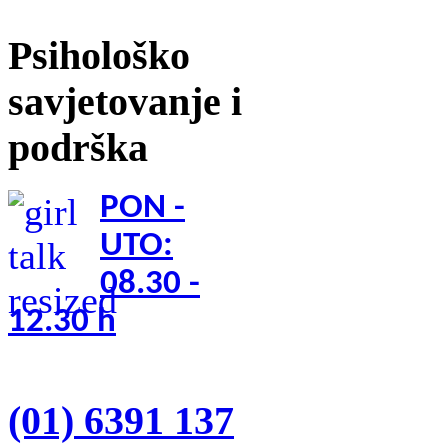
Psihološko
savjetovanje i
podrška
PON -
UTO:
08.30 -
12.30
h
(01) 6391 137