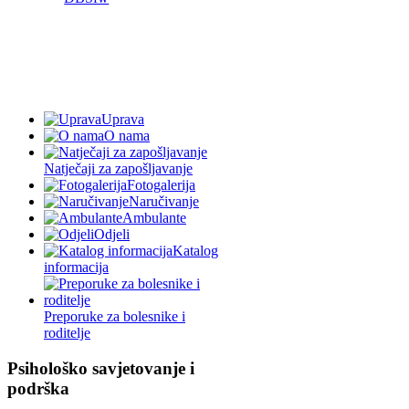
Uprava
O nama
Natječaji za zapošljavanje
Fotogalerija
Naručivanje
Ambulante
Odjeli
Katalog
informacija
Preporuke za bolesnike i
roditelje
Psihološko savjetovanje i
podrška