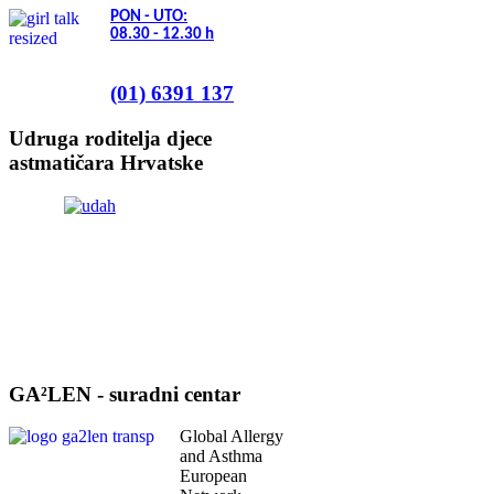
PON - UTO:
08.30 - 12.30
h
(01) 6391 137
Udruga roditelja djece
astmatičara Hrvatske
GA²LEN - suradni centar
Global Allergy
and Asthma
European