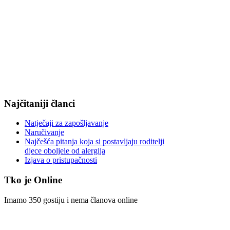
Najčitaniji članci
Natječaji za zapošljavanje
Naručivanje
Najčešća pitanja koja si postavljaju roditelji
djece oboljele od alergija
Izjava o pristupačnosti
Tko je Online
Imamo 350 gostiju i nema članova online