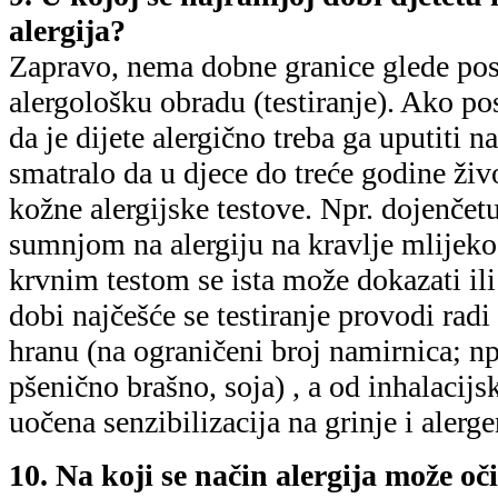
alergija?
Zapravo, nema dobne granice glede post
alergološku obradu (testiranje). Ako p
da je dijete alergično treba ga uputiti na
smatralo da u djece do treće godine živo
kožne alergijske testove. Npr. dojenčet
sumnjom na alergiju na kravlje mlijeko
krvnim testom se ista može dokazati ili
dobi najčešće se testiranje provodi radi
hranu (na ograničeni broj namirnica; npr
pšenično brašno, soja) , a od inhalacijsk
uočena senzibilizacija na grinje i alerg
10. Na koji se način alergija može oč