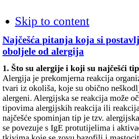
Skip to content
Najčešća pitanja koja si postavlj
oboljele od alergija
1. Što su alergije i koji su najčešći ti
Alergija je prekomjerna reakcija organi
tvari iz okoliša, koje su obično neškod
alergeni. Alergijska se reakcija može oč
tipovima alergijskih reakcija ili reakcija
najčešće spominjan tip je tzv. alergijsk
se povezuje s IgE protutijelima i aktiva
tkivima koje se zovu bazofili i mastocit