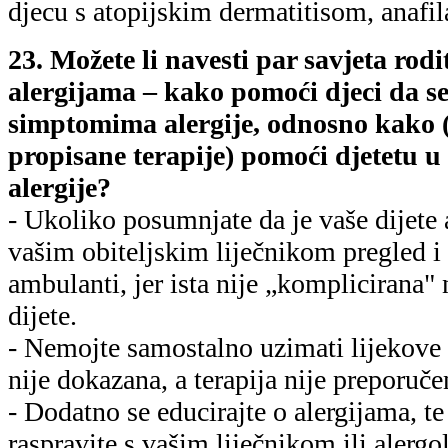
djecu s atopijskim dermatitisom, anafil
23. Možete li navesti par savjeta rodi
alergijama – kako pomoći djeci da se 
simptomima alergije, odnosno kako
propisane terapije) pomoći djetetu u
alergije?
- Ukoliko posumnjate da je vaše dijete 
vašim obiteljskim liječnikom pregled i
ambulanti, jer ista nije „komplicirana" 
dijete.
- Nemojte samostalno uzimati lijekove z
nije dokazana, a terapija nije preporuče
- Dodatno se educirajte o alergijama, t
raspravite s vašim liječnikom ili alerg