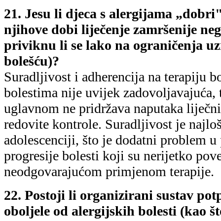
21. Jesu li djeca s alergijama „dobri"
njihove dobi liječenje zamršenije ne
priviknu li se lako na ograničenja 
bolešću)?
Suradljivost i adherencija na terapiju b
bolestima nije uvijek zadovoljavajuća, 
uglavnom ne pridržava naputaka liječnik
redovite kontrole. Suradljivost je najloš
adolescenciji, što je dodatni problem u
progresije bolesti koji su nerijetko pov
neodgovarajućom primjenom terapije.
22. Postoji li organizirani sustav pot
oboljele od alergijskih bolesti (kao što