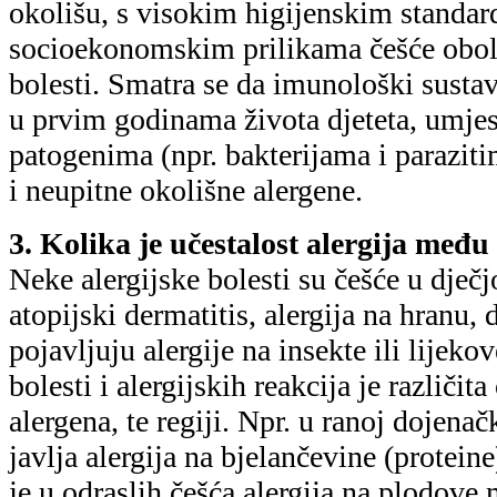
okolišu, s visokim higijenskim standar
socioekonomskim prilikama češće oboli
bolesti. Smatra se da imunološki susta
u prvim godinama života djeteta, umjest
patogenima (npr. bakterijama i paraziti
i neupitne okolišne alergene.
3. Kolika je učestalost alergija međ
Neke alergijske bolesti su češće u dječj
atopijski dermatitis, alergija na hranu, 
pojavljuju alergije na insekte ili lijeko
bolesti i alergijskih reakcija je različit
alergena, te regiji. Npr. u ranoj dojena
javlja alergija na bjelančevine (protein
je u odraslih češća alergija na plodove