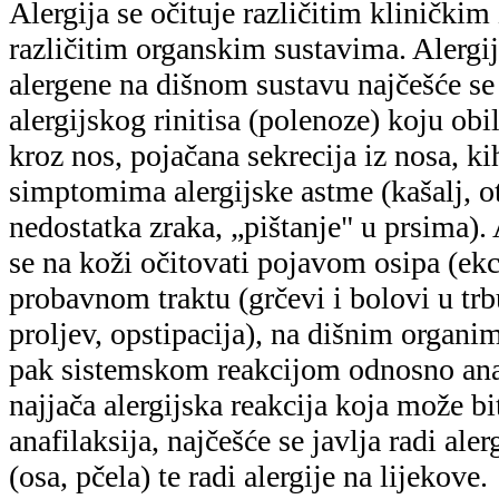
Alergija se očituje različitim klinički
različitim organskim sustavima. Alergij
alergene na dišnom sustavu najčešće s
alergijskog rinitisa (polenoze) koju obi
kroz nos, pojačana sekrecija iz nosa, kih
simptomima alergijske astme (kašalj, ot
nedostatka zraka, „pištanje" u prsima).
se na koži očitovati pojavom osipa (ekc
probavnom traktu (grčevi i bolovi u trb
proljev, opstipacija), na dišnim organim
pak sistemskom reakcijom odnosno ana
najjača alergijska reakcija koja može bi
anafilaksija, najčešće se javlja radi ale
(osa, pčela) te radi alergije na lijekove.