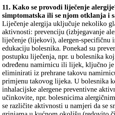
11. Kako se provodi liječenje alergije
simptomatska ili se njom otklanja i 
Liječenje alergija uključuje nekoliko g
aktivnosti: prevenciju (izbjegavanje al
liječenje (lijekovi), alergen-specifičnu
edukaciju bolesnika. Ponekad su preven
postupku liječenja, npr. u bolesnika koj
određenu namirnicu ili lijek, ključno je 
eliminirati iz prehrane takovu namirnic
primjenu takovog lijeka. U bolesnika ko
inhalacijske alergene preventivne aktiv
učinkovite, npr. bolesnicima alergičnim
se različite aktivnosti u namjeri da se 
grinjama u kućnom okolišu (redovito či