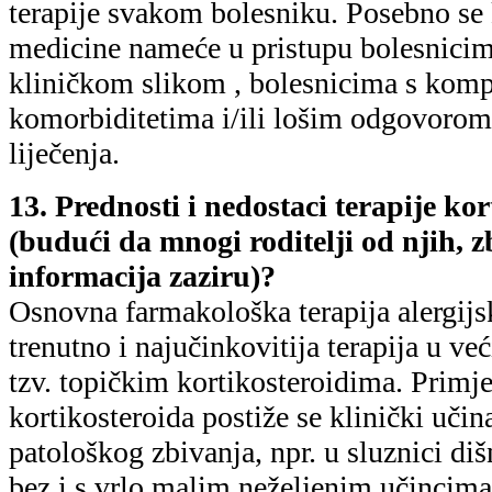
terapije svakom bolesniku. Posebno se 
medicine nameće u pristupu bolesnicim
kliničkom slikom , bolesnicima s komp
komorbiditetima i/ili lošim odgovorom
liječenja.
13. Prednosti i nedostaci terapije ko
(budući da mnogi roditelji od njih, 
informacija zaziru)?
Osnovna farmakološka terapija alergijsk
trenutno i najučinkovitija terapija u već
tzv. topičkim kortikosteroidima. Prim
kortikosteroida postiže se klinički uči
patološkog zbivanja, npr. u sluznici diš
bez i s vrlo malim neželjenim učincim