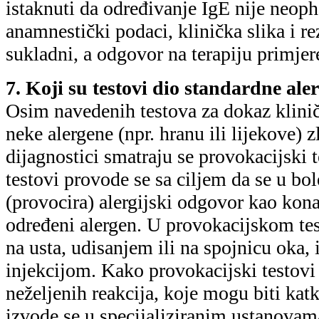
istaknuti da određivanje IgE nije neop
anamnestički podaci, klinička slika i re
sukladni, a odgovor na terapiju primjer
7. Koji su testovi dio standardne al
Osim navedenih testova za dokaz kliničk
neke alergene (npr. hranu ili lijekove)
dijagnostici smatraju se provokacijski 
testovi provode se sa ciljem da se u bo
(provocira) alergijski odgovor kao kona
određeni alergen. U provokacijskom tes
na usta, udisanjem ili na spojnicu oka, i
injekcijom. Kako provokacijski testovi
neželjenih reakcija, koje mogu biti katk
izvode se u specijaliziranim ustanovam