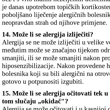
je danas upotrebom topičkih kortikoste
poboljšano liječenje alergičnih bolesnika
neopravdan strah od njihove primjene.
14. Može li se alergija izliječiti?
Alergija se ne može izliječiti u velike 
međutim može se značajno tijekom odra
smanjiti, ili se može smanjiti nakon p
hiposenzibilizacije. Nakon provedene h
bolesnika koji su bili alergični na otro
gotovo u potpunositi izgubiti.
15. Može li se alergija očitovati tek u
tom slučaju „okidač"?
Alergija se može očitovati i u kasnijoj d