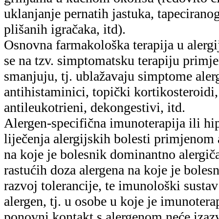
uklanjanje pernatih jastuka, tapeciranog
plišanih igračaka, itd).
Osnovna farmakološka terapija u alerg
se na tzv. simptomatsku terapiju primj
smanjuju, tj. ublažavaju simptome alerg
antihistaminici, topički kortikosteroidi,
antileukotrieni, dekongestivi, itd.
Alergen-specifična imunoterapija ili hip
liječenja alergijskih bolesti primjenom
na koje je bolesnik dominantno alergi
rastućih doza alergena na koje je bolesni
razvoj tolerancije, te imunološki sustav 
alergen, tj. u osobe u koje je imunoter
ponovni kontakt s alergenom neće izazv