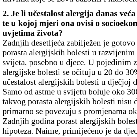
2. Je li učestalost alergija danas već
te u kojoj mjeri ona ovisi o socioek
uvjetima života?
Zadnjih desetljeća zabilježen je gotovo
porasta alergijskih bolesti u razvijen
svijeta, posebno u djece. U pojedinim 
alergijske bolesti se očituju u 20 do 3
učestalost alergijskih bolesti u dječjoj
Samo od astme u svijetu boluje oko 300
takvog porasta alergijskih bolesti nisu d
primarno se povezuju s promjenama okol
Zadnjih godina porast alergijskih bolest
hipoteza. Naime, primijećeno je da djec