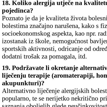
18. Koliko alergija utječe na kvalitet
pojedinca?
Poznato je da je kvaliteta života bolesn
bolestima značajno narušena, kako s fiz
socioekonomskog aspekta, kao npr. radi
izostanak iz škole, nemogućnost bavlj
sportskih aktivnosti, odricanje od određ
dodatni trošak za pomagala, itd.
19. Podržavate li okretanje alternati
liječenju terapije (aromaterapiji, ho
akupunkturi)?
Alternativno liječenje alergijskih bolest
popularno, te se nerijetko nekritično pr
saznanja oboljelih glede neučinkovitost