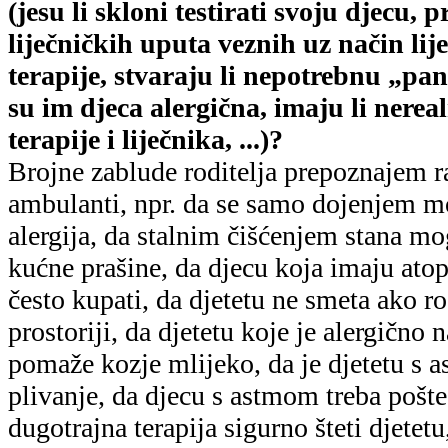
(jesu li skloni testirati svoju djecu, p
liječničkih uputa veznih uz način lij
terapije, stvaraju li nepotrebnu „p
su im djeca alergična, imaju li nerea
terapije i liječnika, ...)?
Brojne zablude roditelja prepoznajem r
ambulanti, npr. da se samo dojenjem m
alergija, da stalnim čišćenjem stana mog
kućne prašine, da djecu koja imaju atopi
često kupati, da djetetu ne smeta ako ro
prostoriji, da djetetu koje je alergično 
pomaže kozje mlijeko, da je djetetu s 
plivanje, da djecu s astmom treba pošte
dugotrajna terapija sigurno šteti djetetu,