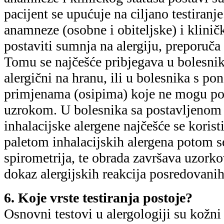
pacijent se upućuje na ciljano testiranj
anamneze (osobne i obiteljske) i klini
postaviti sumnja na alergiju, preporuča
Tomu se najčešće pribjegava u bolesnik
alergični na hranu, ili u bolesnika s p
primjenama (osipima) koje ne mogu po
uzrokom. U bolesnika sa postavljenom
inhalacijske alergene najčešće se koris
paletom inhalacijskih alergena potom s
spirometrija, te obrada završava uzorko
dokaz alergijskih reakcija posredovanih
6. Koje vrste testiranja postoje?
Osnovni testovi u alergologiji su kožni te