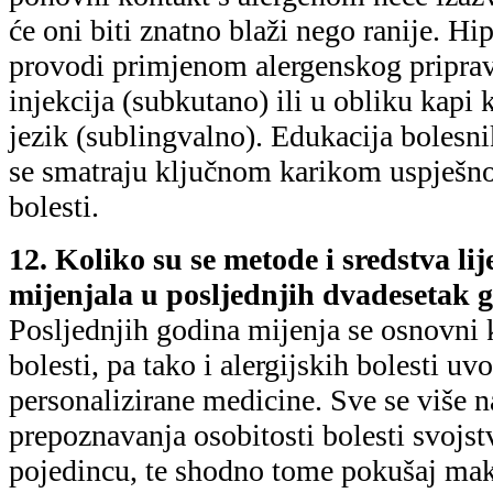
će oni biti znatno blaži nego ranije. Hi
provodi primjenom alergenskog pripra
injekcija (subkutano) ili u obliku kapi
jezik (sublingvalno). Edukacija bolesn
se smatraju ključnom karikom uspješnog
bolesti.
12. Koliko su se metode i sredstva lij
mijenjala u posljednjih dvadesetak 
Posljednjih godina mijenja se osnovni 
bolesti, pa tako i alergijskih bolesti u
personalizirane medicine. Sve se više 
prepoznavanja osobitosti bolesti svojs
pojedincu, te shodno tome pokušaj ma