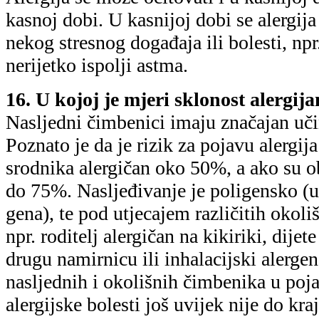
kasnoj dobi. U kasnijoj dobi se alergija
nekog stresnog događaja ili bolesti, npr
nerijetko ispolji astma.
16. U kojoj je mjeri sklonost alergij
Nasljedni čimbenici imaju značajan uči
Poznato je da je rizik za pojavu alergij
srodnika alergičan oko 50%, a ako su oba
do 75%. Nasljeđivanje je poligensko (uk
gena), te pod utjecajem različitih okol
npr. roditelj alergičan na kikiriki, dijet
drugu namirnicu ili inhalacijski alergen
nasljednih i okolišnih čimbenika u pojav
alergijske bolesti još uvijek nije do kra