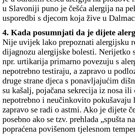
u Slavoniji puno je češća alergija na p
usporedbi s djecom koja žive u Dalmacij
4. Kada posumnjati da je dijete aler
Nije uvijek lako prepoznati alergijsku re
dijagnozu alergijske bolesti. Nerijetko s
npr. urtikarija primarno povezuju s aler
nepotrebno testiraju, a zapravo u podloz
druge strane djeca s ponavljajućim diš
su kašalj, pojačana sekrecija iz nosa ili
nepotrebno i neučinkovito pokušavaju li
zapravo se radi o astmi. Ako je dijete č
posebno ako se tzv. prehlada „spušta na 
popraćena povišenom tjelesnom temper