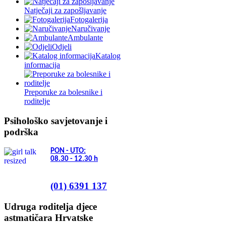
Natječaji za zapošljavanje
Fotogalerija
Naručivanje
Ambulante
Odjeli
Katalog
informacija
Preporuke za bolesnike i
roditelje
Psihološko savjetovanje i
podrška
PON - UTO:
08.30 - 12.30
h
(01) 6391 137
Udruga roditelja djece
astmatičara Hrvatske