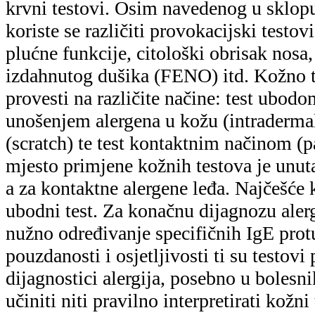
krvni testovi. Osim navedenog u sklop
koriste se različiti provokacijski testov
plućne funkcije, citološki obrisak nosa,
izdahnutog dušika (FENO) itd. Kožno t
provesti na različite načine: test ubodo
unošenjem alergena u kožu (intradermal
(scratch) te test kontaktnim načinom (
mjesto primjene kožnih testova je unuta
a za kontaktne alergene leđa. Najčešće k
ubodni test. Za konačnu dijagnozu alerg
nužno određivanje specifičnih IgE protu
pouzdanosti i osjetljivosti ti su testovi 
dijagnostici alergija, posebno u boles
učiniti niti pravilno interpretirati kožn