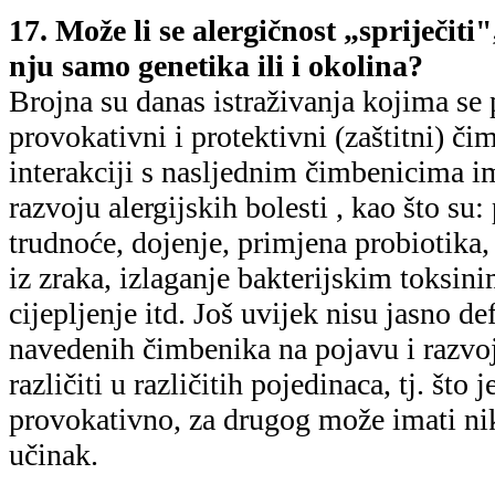
17. Može li se alergičnost „spriječiti
nju samo genetika ili i okolina?
Brojna su danas istraživanja kojima se 
provokativni i protektivni (zaštitni) či
interakciji s nasljednim čimbenicima i
razvoju alergijskih bolesti , kao što su
trudnoće, dojenje, primjena probiotika,
iz zraka, izlaganje bakterijskim toksini
cijepljenje itd. Još uvijek nisu jasno de
navedenih čimbenika na pojavu i razvoj a
različiti u različitih pojedinaca, tj. što
provokativno, za drugog može imati nik
učinak.