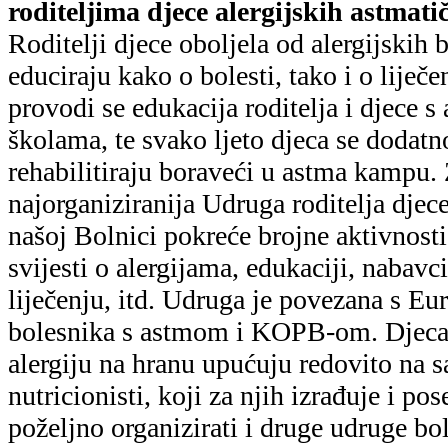
roditeljima djece alergijskih astmati
Roditelji djece oboljela od alergijskih b
educiraju kako o bolesti, tako i o liječ
provodi se edukacija roditelja i djece 
školama, te svako ljeto djeca se dodatn
rehabilitiraju boraveći u astma kampu.
najorganiziranija Udruga roditelja djec
našoj Bolnici pokreće brojne aktivnost
svijesti o alergijama, edukaciji, naba
liječenju, itd. Udruga je povezana s 
bolesnika s astmom i KOPB-om. Djeca
alergiju na hranu upućuju redovito na s
nutricionisti, koji za njih izrađuje i po
poželjno organizirati i druge udruge bol