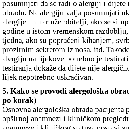
posumnjati da se radi o alergiji i dijete
obradu. Na alergiju valja posumnjati uk
alergije unutar uže obitelji, ako se si
godine u istom vremenskom razdoblju, 
tjedna, ako su popraćeni kihanjem, svr
prozirnim sekretom iz nosa, itd. Takođ
alergiju na lijekove potrebno je testirat
testiranja dokaže da dijete nije alergično
lijek nepotrebno uskraćivan.
5. Kako se provodi alergološka obr
po korak)
Osnovna alergološka obrada pacijenta p
opširnoj anamnezi i kliničkom pregled
anamneze i kliničkog statusa postavi s