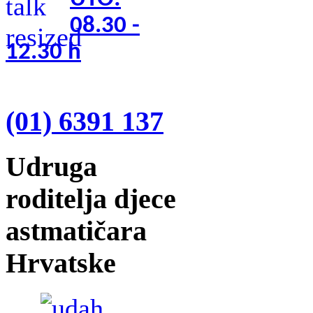
08.30 -
12.30
h
(01) 6391 137
Udruga
roditelja djece
astmatičara
Hrvatske