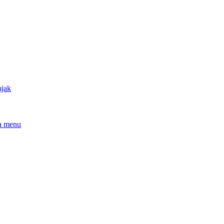
njak
a menu