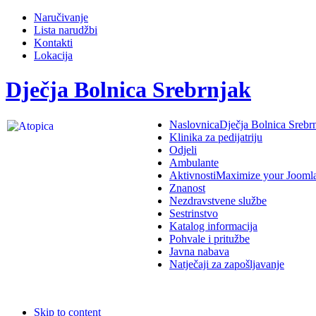
Naručivanje
Lista narudžbi
Kontakti
Lokacija
Dječja Bolnica Srebrnjak
Naslovnica
Dječja Bolnica Srebr
Klinika za pedijatriju
Odjeli
Ambulante
Aktivnosti
Maximize your Jooml
Znanost
Nezdravstvene službe
Sestrinstvo
Katalog informacija
Pohvale i pritužbe
Javna nabava
Natječaji za zapošljavanje
Skip to content