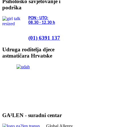
Psihološko savjetovanje i
podrška
PON - UTO:
08.30 - 12.30
h
(01) 6391 137
Udruga roditelja djece
astmatičara Hrvatske
GA²LEN - suradni centar
Global Allergy