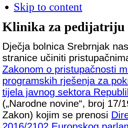
Skip to content
Klinika za pedijatriju
Dječja bolnica Srebrnjak nas
stranice učiniti pristupačnim
Zakonom o pristupačnosti mr
programskih rješenja za pok
tijela javnog sektora Republ
(„Narodne novine“, broj 17/19
Zakon) kojim se prenosi
Dir
2016/2102 Europskog parlam