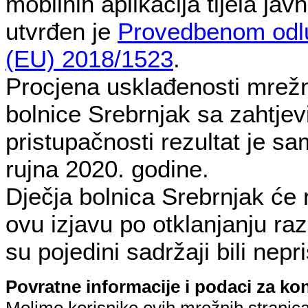
mobilnih aplikacija tijela jav
utvrđen je
Provedbenom odl
(EU) 2018/1523
.
Procjena usklađenosti mrežn
bolnice Srebrnjak sa zahtje
pristupačnosti rezultat je s
rujna 2020. godine.
Dječja bolnica Srebrnjak će r
ovu izjavu po otklanjanju ra
su pojedini sadržaji bili nepr
Povratne informacije i podaci za ko
Molimo korisnike ovih mrežnih stranica