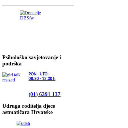
Psihološko savjetovanje i
podrška
PON - UTO:
08.30 - 12.30
h
(01) 6391 137
Udruga roditelja djece
astmatičara Hrvatske