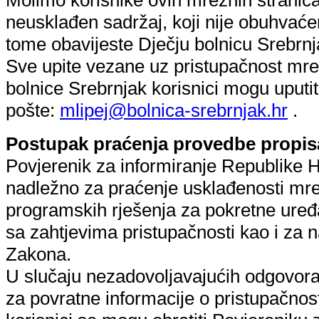
neusklađen sadržaj, koji nije obuhvać
tome obavijeste Dječju bolnicu Srebrnj
Sve upite vezane uz pristupačnost mre
bolnice Srebrnjak korisnici mogu uputi
pošte:
mlipej@bolnica-srebrnjak.hr
.
Postupak praćenja provedbe propis
Povjerenik za informiranje Republike Hr
nadležno za praćenje usklađenosti mrež
programskih rješenja za pokretne uređa
sa zahtjevima pristupačnosti kao i za
Zakona.
U slučaju nezadovoljavajućih odgovora n
za povratne informacije o pristupačnost