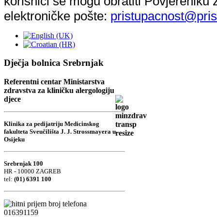
korisnici se mogu obratiti Povjereniku
elektroničke pošte:
pristupacnost@pris
Dječja bolnica Srebrnjak
Referentni centar Ministarstva
zdravstva za kliničku alergologiju
djece
Klinika za pedijatriju Medicinskog
fakulteta Sveučilišta J. J. Strossmayera u
Osijeku
Srebrnjak 100
HR - 10000 ZAGREB
tel:
(01) 6391 100