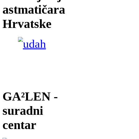
astmatičara
Hrvatske
GA²LEN -
suradni
centar