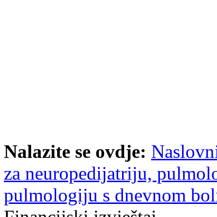
Nalazite se ovdje:
Naslovn
za neuropedijatriju, pulmolo
pulmologiju s dnevnom bo
Financijski izvještaj