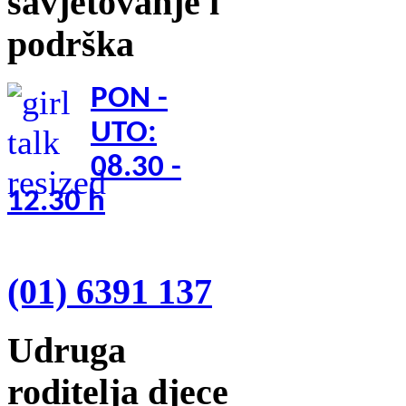
savjetovanje i
podrška
PON -
UTO:
08.30 -
12.30
h
(01) 6391 137
Udruga
roditelja djece