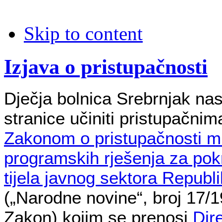
Skip to content
Izjava o pristupačnosti
Dječja bolnica Srebrnjak nas
stranice učiniti pristupačnim
Zakonom o pristupačnosti mr
programskih rješenja za pok
tijela javnog sektora Republ
(„Narodne novine“, broj 17/19
Zakon) kojim se prenosi
Dir