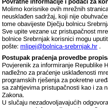
Povratne informacije i podaci za ko
Molimo korisnike ovih mrežnih stranica
neusklađen sadržaj, koji nije obuhvać
tome obavijeste Dječju bolnicu Srebrnj
Sve upite vezane uz pristupačnost mre
bolnice Srebrnjak korisnici mogu uputi
pošte:
mlipej@bolnica-srebrnjak.hr
.
Postupak praćenja provedbe propis
Povjerenik za informiranje Republike Hr
nadležno za praćenje usklađenosti mrež
programskih rješenja za pokretne uređa
sa zahtjevima pristupačnosti kao i za
Zakona.
U slučaju nezadovoljavajućih odgovora n