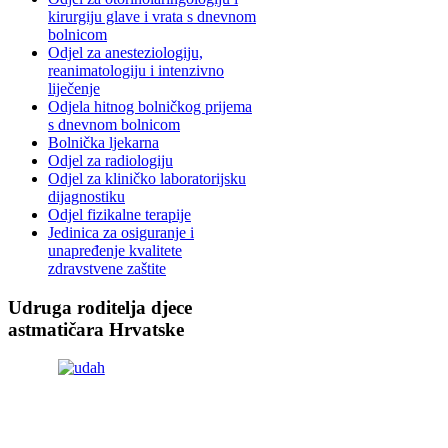
kirurgiju glave i vrata s dnevnom
bolnicom
Odjel za anesteziologiju,
reanimatologiju i intenzivno
liječenje
Odjela hitnog bolničkog prijema
s dnevnom bolnicom
Bolnička ljekarna
Odjel za radiologiju
Odjel za kliničko laboratorijsku
dijagnostiku
Odjel fizikalne terapije
Jedinica za osiguranje i
unapređenje kvalitete
zdravstvene zaštite
Udruga roditelja djece
astmatičara Hrvatske