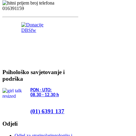
Psihološko savjetovanje i
podrška
PON - UTO:
08.30 - 12.30
h
(01) 6391 137
Odjeli
Odjel za otorinolaringologiju i