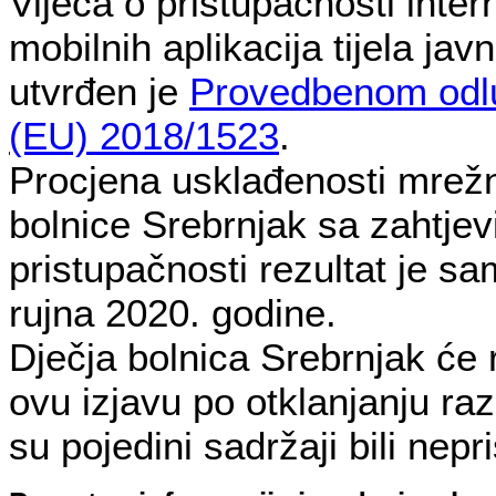
Vijeća o pristupačnosti intern
mobilnih aplikacija tijela jav
utvrđen je
Provedbenom odl
(EU) 2018/1523
.
Procjena usklađenosti mrežn
bolnice Srebrnjak sa zahtje
pristupačnosti rezultat je s
rujna 2020. godine.
Dječja bolnica Srebrnjak će r
ovu izjavu po otklanjanju ra
su pojedini sadržaji bili nepr