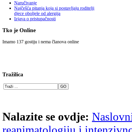
Naručivanje
Najčešća pitanja koja si postavljaju roditelji
djece oboljele od alergija
Izjava o pristupačnosti
Tko je Online
Imamo 137 gostiju i nema članova online
Tražilica
Nalazite se ovdje:
Naslovn
reanimatologiju i intenzivno