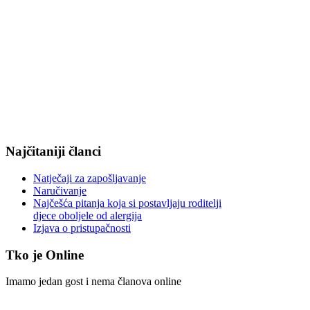
Najčitaniji članci
Natječaji za zapošljavanje
Naručivanje
Najčešća pitanja koja si postavljaju roditelji
djece oboljele od alergija
Izjava o pristupačnosti
Tko je Online
Imamo jedan gost i nema članova online