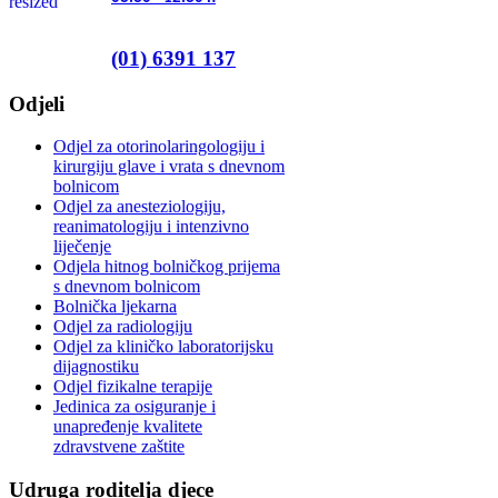
(01) 6391 137
Odjeli
Odjel za otorinolaringologiju i
kirurgiju glave i vrata s dnevnom
bolnicom
Odjel za anesteziologiju,
reanimatologiju i intenzivno
liječenje
Odjela hitnog bolničkog prijema
s dnevnom bolnicom
Bolnička ljekarna
Odjel za radiologiju
Odjel za kliničko laboratorijsku
dijagnostiku
Odjel fizikalne terapije
Jedinica za osiguranje i
unapređenje kvalitete
zdravstvene zaštite
Udruga roditelja djece