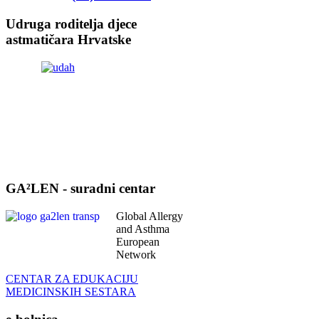
Global Allergy
and Asthma
European
Network
CENTAR ZA EDUKACIJU
MEDICINSKIH SESTARA
e-bolnica
prva digitalizirana bolnica u Hrvatskoj
Ultrazvučni pregled
fetalnog srca
tel.:
(01) 6391-200
zvati radnim danom
12:30-14:00
Saznajte više
Intranet