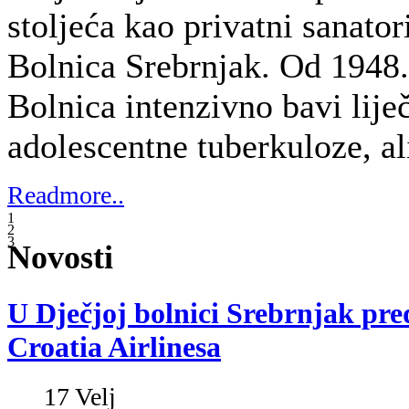
17
Velj
Danas je pr
Croatia Air
kuna, kojom
Srebrnjak o
rinolaringo
2,5 mm). Ri
najsuvremen
dijagnostiku u otorinolaringologiji i pu
omogućuje gotovo bezbolnu endoskopij
kod dojenčadi i djece pedijatrijske dobi
Fiberendoskopija standardna je metoda
svakodnevnom otorinolaringološkom ra
rinolaringofiberskop osigurava brzu i k