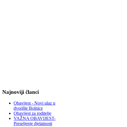
Najnoviji članci
Obavijest - Novi ulaz u
dvorište Bolnice
Obavijest za roditelje
VAŽNA OBAVIJEST-
Preseljenje djelatnosti