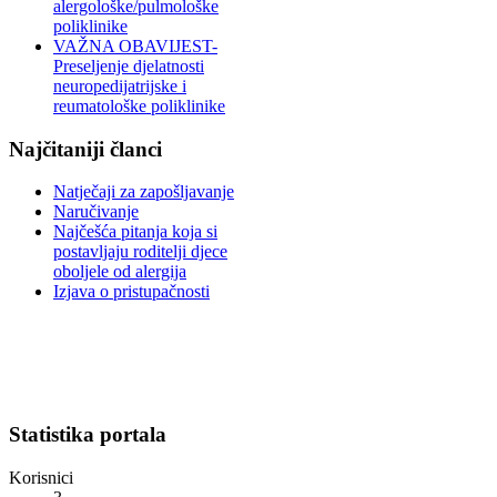
alergološke/pulmološke
poliklinike
VAŽNA OBAVIJEST-
Preseljenje djelatnosti
neuropedijatrijske i
reumatološke poliklinike
Najčitaniji članci
Natječaji za zapošljavanje
Naručivanje
Najčešća pitanja koja si
postavljaju roditelji djece
oboljele od alergija
Izjava o pristupačnosti
Statistika portala
Korisnici