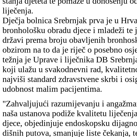
dišnih putova, smanjuje liste čekanja, 
na našim odjelima" – rekao je dr. Boro
Srebrnjak.
"Drago nam je što smo ovom donacijo
kvalitetniju zdravstvenu zaštitu najmla
društva. To je naš iskreni doprinos lije
ovoj ustanovi, koja je prva u Hrvatskoj
prijatelj djece. Djeca su naša budućnost
donacije, prema mogućnostima, planir
su pred nama" – rekao je Krešimir Kuč
Croatia Airlinesa.