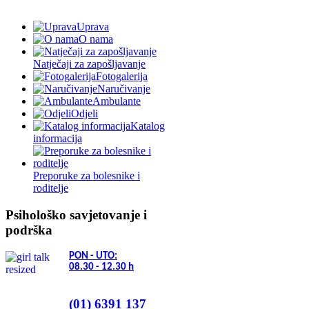
Psihološko savjetovanje i
podrška
PON - UTO:
08.30 - 12.30
h
(01) 6391 137
Udruga roditelja djece
astmatičara Hrvatske
GA²LEN - suradni centar