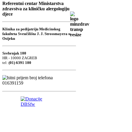
Uprava
O nama
Natječaji za zapošljavanje
Fotogalerija
Naručivanje
Ambulante
Odjeli
Katalog
informacija
Preporuke za bolesnike i
roditelje