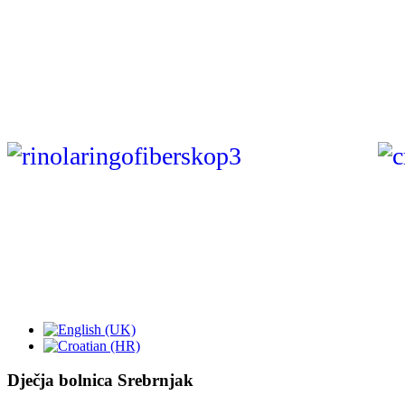
Dječja bolnica Srebrnjak
Referentni centar Ministarstva
zdravstva za kliničku alergologiju
djece
Klinika za pedijatriju Medicinskog
fakulteta Sveučilišta J. J. Strossmayera u
Osijeku
Srebrnjak 100
HR - 10000 ZAGREB
tel:
(01) 6391 100