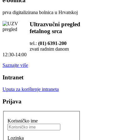
Uputa za korištenje intraneta
Prijava
Korisničko ime
Lozinka
Zaboravili ste lozinku?
Zaboravili ste korisničko ime?
Peludna prognoza
za Hrvatsku - ZZJZ
"Dr. Andrija
Štampar"