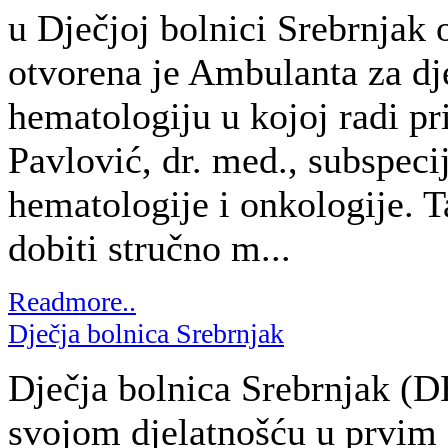
svojom djelatnošću u prvim 
stoljeća kao privatni sanato
Bolnica Srebrnjak. Od 1948.
Bolnica intenzivno bavi lije
adolescentne tuberkuloze, ali
Readmore..
1
2
3
Novosti
U Dječjoj bolnici Srebrnjak pre
Croatia Airlinesa