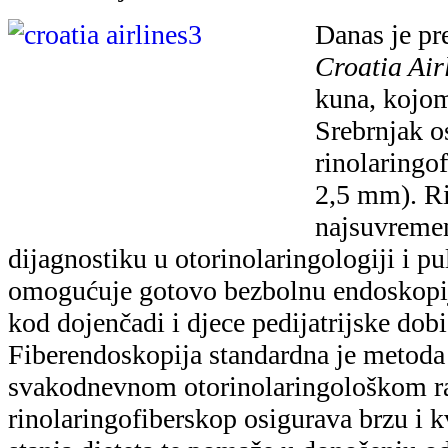
stanja djeteta te pomaže u donošenju od
liječenja.
Dječja bolnica Srebrnjak prva je u Hrva
bronhološku obradu djece i mladeži te 
državi prema broju obavljenih bronhosk
obzirom na to da je riječ o posebno osje
težnja je Uprave i liječnika DB Srebrnja
koji ulažu u svakodnevni rad, kvalite
najviši standard zdravstvene skrbi i o
udobnost malim pacijentima.
"Zahvaljujući razumijevanju i angažma
naša ustanova podiže kvalitetu liječenja
djece, objedinjuje endoskopsku dijagno