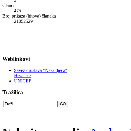
3
Članci
475
Broj prikaza (hitova) članaka
21052529
Weblinkovi
Savez društava "Naša djeca"
Hrvatske
UNICEF
Tražilica