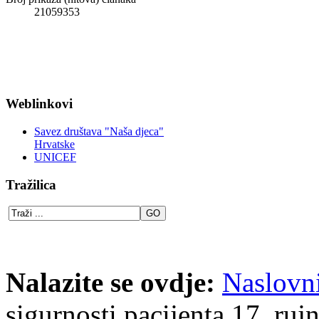
21059353
Weblinkovi
Savez društava "Naša djeca"
Hrvatske
UNICEF
Tražilica
Nalazite se ovdje:
Naslovn
sigurnosti pacijenta 17. ruj