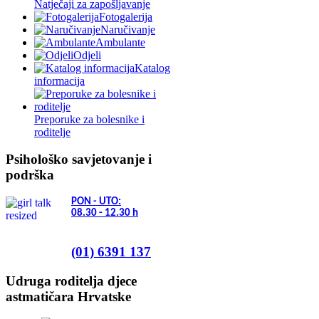
Natječaji za zapošljavanje
Fotogalerija
Naručivanje
Ambulante
Odjeli
Katalog
informacija
Preporuke za bolesnike i
roditelje
Psihološko savjetovanje i
podrška
PON - UTO:
08.30 - 12.30
h
(01) 6391 137
Udruga roditelja djece
astmatičara Hrvatske