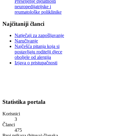
Preseljenje djelatnosti
neuropedijatrijske i
reumatološke poliklinike
Najčitaniji članci
Natječaji za zapošljavanje
Naručivanje
Najčešća pitanja koja si
postavljaju roditelji djece
oboljele od alergija
Izjava o pristupačnosti
Statistika portala
Korisnici
3
Članci
475
Broj prikaza (hitova) članaka