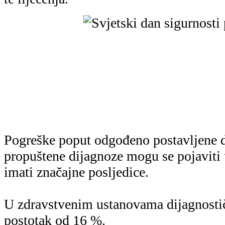
postotak od 16 %.
Pogreške mogu pogoršati ishode liječen
do dugotrajne ili teške bolesti, invalidit
povećanih troškova u zdravstvu.
Ključne poruke ovogodišnje kampanje 
sigurnosti pacijenta su:
• Razumijevanje dijagnostičkog procesa
smanjenje pogrešaka;
• Konačna i pravovremena dijagnoza pr
potrebniintervencijama i uspješnom lij
• Dostupan je niz rješenja za smanjenje
pogrešaka;