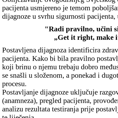
te liječenja.
Pogreške poput odgođeno postavljene di
propuštene dijagnoze mogu se pojaviti 
imati značajne posljedice.
U zdravstvenim ustanovama dijagnosti