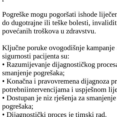
• Dijagnostički proces je timski rad.
Također, ciljevi ovogodišnje globalne
sigurnosti pacijenta usmjereni su na pod
dijagnostičkim pogreškama koje mogu u
pacijenta te istodobno stavljaju naglasa
pravovremene dijagnoze koja pridonosi
pacijenta.