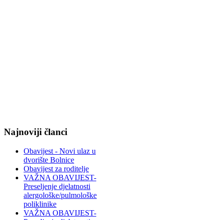
Najnoviji članci
Obavijest - Novi ulaz u
dvorište Bolnice
Obavijest za roditelje
VAŽNA OBAVIJEST-
Preseljenje djelatnosti
alergološke/pulmološke
poliklinike
VAŽNA OBAVIJEST-