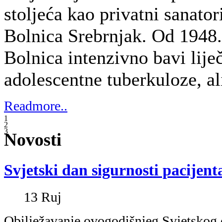
Obilježavanje ovogodišnjeg Svjetskog 
pacijenta usmjereno je temom poboljšan
dijagnoze u svrhu sigurnosti pacijenta,
"Radi pravilno, učini 
„Get it right, make i
Postavljena dijagnoza identificira zdra
pacijenta. Kako bi bila pravilno postavl
koji brinu o njemu trebaju dobro među
se snašli u složenom, a ponekad i dug
procesu.
Postavljanje dijagnoze uključuje razgo
(anamneza), pregled pacijenta, provođenj
analizu rezultata testiranja prije posta