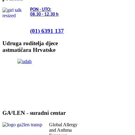
PON - UTO:
08.30 - 12.30
h
(01) 6391 137
Udruga roditelja djece
astmatičara Hrvatske
GA²LEN - suradni centar
Global Allergy
and Asthma