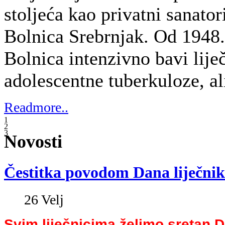
Svim liječnicima želimo sretan D
nastavku pročitajte čestitku predsjedn
liječničkog zbora, prof.dr.sc. Željka Kr