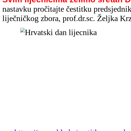
https://www.hlz.hr/cestitka-povodo
veljace/