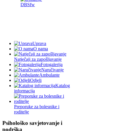
Uprava
O nama
Natječaji za zapošljavanje
Fotogalerija
Naručivanje
Ambulante
Odjeli
Katalog
informacija
Preporuke za bolesnike i
roditelje
Psihološko savjetovanje i
podrška