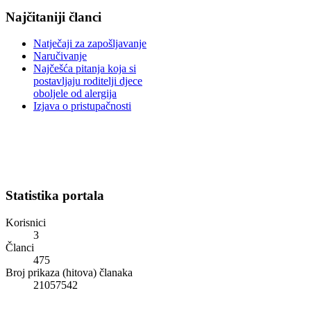
Najčitaniji članci
Natječaji za zapošljavanje
Naručivanje
Najčešća pitanja koja si
postavljaju roditelji djece
oboljele od alergija
Izjava o pristupačnosti
Statistika portala
Korisnici
3
Članci
475
Broj prikaza (hitova) članaka
21057542