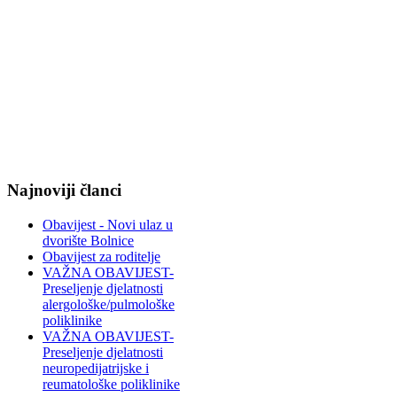
Najnoviji članci
Obavijest - Novi ulaz u
dvorište Bolnice
Obavijest za roditelje
VAŽNA OBAVIJEST-
Preseljenje djelatnosti
alergološke/pulmološke
poliklinike
VAŽNA OBAVIJEST-
Preseljenje djelatnosti
neuropedijatrijske i
reumatološke poliklinike