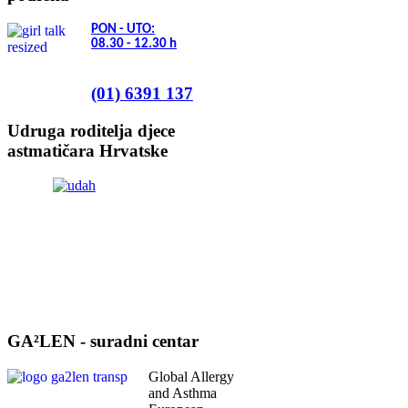
PON - UTO:
08.30 - 12.30
h
(01) 6391 137
Udruga roditelja djece
astmatičara Hrvatske
GA²LEN - suradni centar
Global Allergy
and Asthma