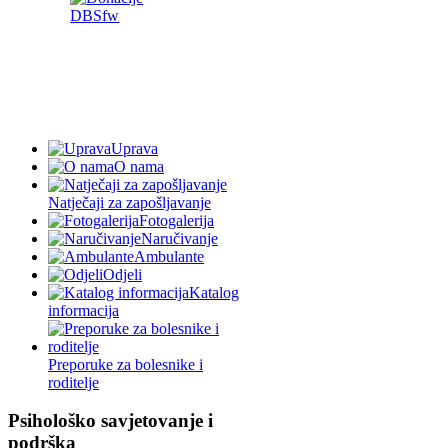
Uprava
O nama
Natječaji za zapošljavanje
Fotogalerija
Naručivanje
Ambulante
Odjeli
Katalog
informacija
Preporuke za bolesnike i
roditelje
Psihološko savjetovanje i
podrška