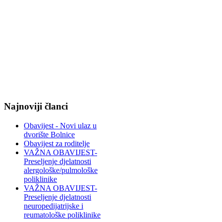
Najnoviji članci
Obavijest - Novi ulaz u
dvorište Bolnice
Obavijest za roditelje
VAŽNA OBAVIJEST-
Preseljenje djelatnosti
alergološke/pulmološke
poliklinike
VAŽNA OBAVIJEST-
Preseljenje djelatnosti
neuropedijatrijske i
reumatološke poliklinike