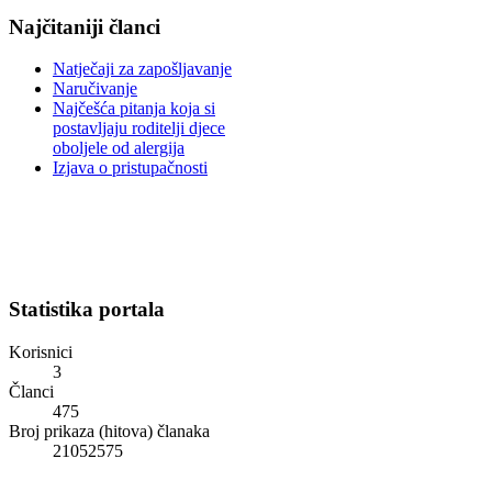
Najčitaniji članci
Natječaji za zapošljavanje
Naručivanje
Najčešća pitanja koja si
postavljaju roditelji djece
oboljele od alergija
Izjava o pristupačnosti
Statistika portala
Korisnici
3
Članci
475
Broj prikaza (hitova) članaka
21052575