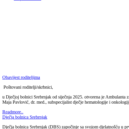
Dječja bolnica Srebrnjak
Dječja bolnica Srebrnjak (DBS) započinje sa svojom djelatnošću u prv
sanatorij pod imenom Bolnica Srebrnjak. Od 1948. godine se Bolnica i
adolescentne tuberkuloze, ali prateći epid...
Readmore..
1
2
3
Novosti