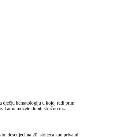
im desetljećima 20. stoljeća kao privatni
ntenzivno bavi liječenjem dječje i