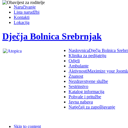
Naručivanje
Lista narudžbi
Kontakti
Lokacija
Dječja Bolnica Srebrnjak
Naslovnica
Dječja Bolnica Srebr
Klinika za pedijatriju
Odjeli
Ambulante
Aktivnosti
Maximize your Jooml
Znanost
Nezdravstvene službe
Sestrinstvo
Katalog informacija
Pohvale i pritužbe
Javna nabava
Natječaji za zapošljavanje
Skip to content