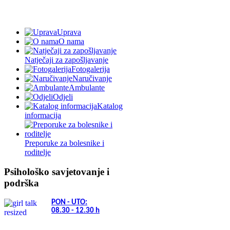
Uprava
O nama
Natječaji za zapošljavanje
Fotogalerija
Naručivanje
Ambulante
Odjeli
Katalog
informacija
Preporuke za bolesnike i
roditelje
Psihološko savjetovanje i
podrška
PON - UTO:
08.30 - 12.30
h
(01) 6391 137