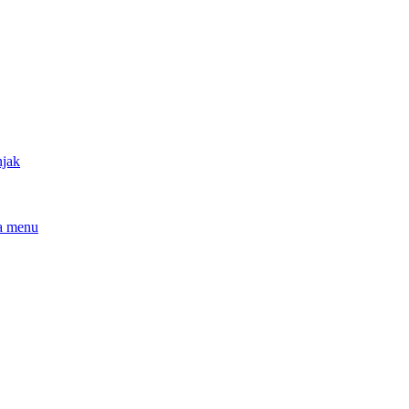
njak
a menu