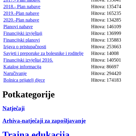
2018.- Plan nabave
Hitova: 135474
2019.-Plan nabave
Hitova: 165235
2020.-Plan nabave
Hitova: 134285
Planovi nabave
Hitova: 146109
Financijski izvještaji
Hitova: 136999
Financijski planovi
Hitova: 135883
Izjava o pristupačnosti
Hitova: 253663
Savjeti i preporuke za bolesnike i roditelje
Hitova: 14008
Financijski izvještaj 2016.
Hitova: 140501
Katalog informacija
Hitova: 86697
Naručivanje
Hitova: 294420
Bolnica prijatelj djece
Hitova: 174183
Potkategorije
Natječaji
Arhiva-natječaji za zapošljavanje
Trajna edukacija