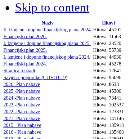
Skip to content
Naziv
Hitovi
II. izmjene i dopune financijskog plana 2024.
Hitova: 45101
Financijski plan 2026.
Hitova: 11563
I. Izmjene i dopune financijskog plana 2025.
Hitova: 23520
Financijski plan 2025.
Hitova: 55739
I. izmjene i dopune financijskog plana 2024.
Hitova: 44930
Financijski plan 2024.
Hitova: 45278
Stranica u izradi
Hitova: 12641
Savjeti i preporuke (COVID-19)
Hitova: 95696
2026.-Plan nabave
Hitova: 8633
2025.-Plan nabave
Hitova: 45300
2024.-Plan nabave
Hitova: 73441
2023.-Plan nabave
Hitova: 102537
2022.-Plan nabave
Hitova: 123831
2021.-Plan nabave
Hitova: 145146
2015.- Plan nabave
Hitova: 135918
2016.- Plan nabave
Hitova: 135468
2017.- Plan nabave
Hitova: 135041