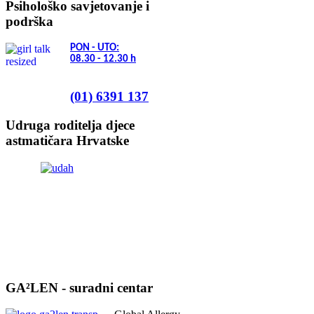
Psihološko savjetovanje i
podrška
PON - UTO:
08.30 - 12.30
h
(01) 6391 137
Udruga roditelja djece
astmatičara Hrvatske
GA²LEN - suradni centar