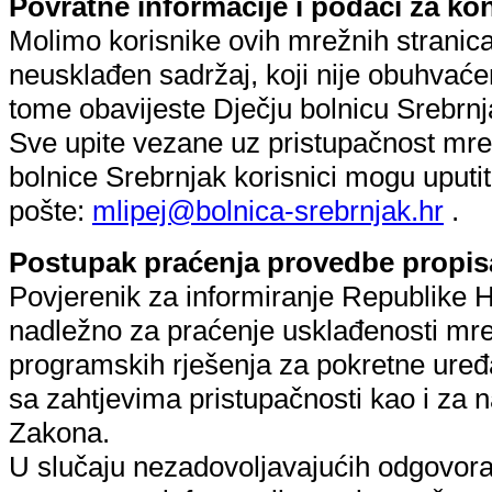
Povratne informacije i podaci za ko
Molimo korisnike ovih mrežnih stranica
neusklađen sadržaj, koji nije obuhvać
tome obavijeste Dječju bolnicu Srebrnj
Sve upite vezane uz pristupačnost mre
bolnice Srebrnjak korisnici mogu uputi
pošte:
mlipej@bolnica-srebrnjak.hr
.
Postupak praćenja provedbe propis
Povjerenik za informiranje Republike Hr
nadležno za praćenje usklađenosti mrež
programskih rješenja za pokretne uređa
sa zahtjevima pristupačnosti kao i za
Zakona.
U slučaju nezadovoljavajućih odgovora n