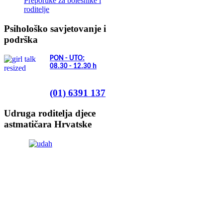
Preporuke za bolesnike i
roditelje
Psihološko savjetovanje i
podrška
PON - UTO:
08.30 - 12.30
h
(01) 6391 137
Udruga roditelja djece
astmatičara Hrvatske