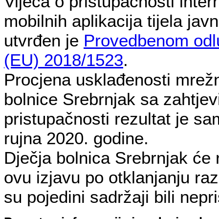
Vijeća o pristupačnosti intern
mobilnih aplikacija tijela jav
utvrđen je
Provedbenom odl
(EU) 2018/1523
.
Procjena usklađenosti mrežn
bolnice Srebrnjak sa zahtje
pristupačnosti rezultat je s
rujna 2020. godine.
Dječja bolnica Srebrnjak će r
ovu izjavu po otklanjanju ra
su pojedini sadržaji bili nepr