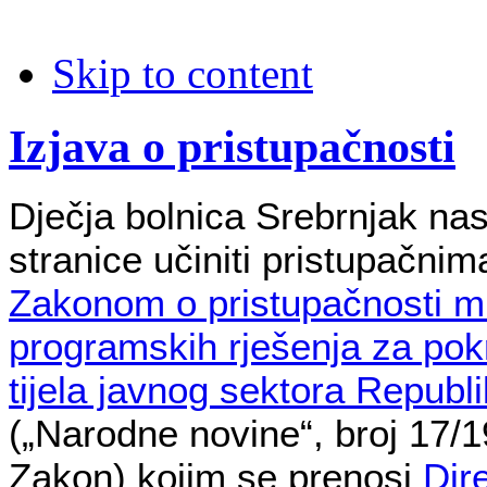
Skip to content
Izjava o pristupačnosti
Dječja bolnica Srebrnjak nas
stranice učiniti pristupačnim
Zakonom o pristupačnosti mr
programskih rješenja za pok
tijela javnog sektora Republ
(„Narodne novine“, broj 17/19
Zakon) kojim se prenosi
Dir