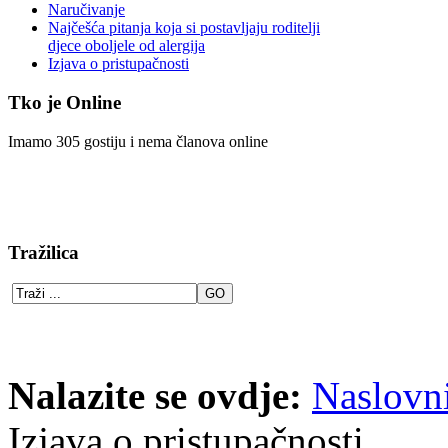
Naručivanje
Najčešća pitanja koja si postavljaju roditelji
djece oboljele od alergija
Izjava o pristupačnosti
Tko je Online
Imamo 305 gostiju i nema članova online
Tražilica
Nalazite se ovdje:
Naslovn
Izjava o pristupačnosti