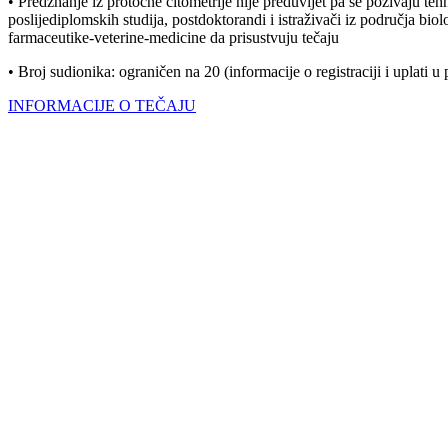
• Predznanje iz protočne citometrije nije preduvijet pa se pozivaju teh
poslijediplomskih studija, postdoktorandi i istraživači iz područja bio
farmaceutike-veterine-medicine da prisustvuju tečaju
• Broj sudionika: ograničen na 20 (informacije o registraciji i uplati u 
INFORMACIJE O TEČAJU