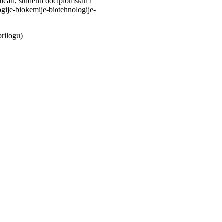
ničari, studenti dodiplomskih i
logije-biokemije-biotehnologije-
prilogu)