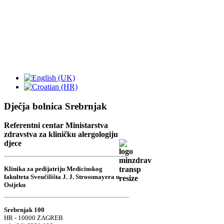
Dječja bolnica Srebrnjak
Referentni centar Ministarstva
zdravstva za kliničku alergologiju
djece
Klinika za pedijatriju Medicinskog
fakulteta Sveučilišta J. J. Strossmayera u
Osijeku
Srebrnjak 100
HR - 10000 ZAGREB