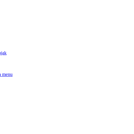
njak
a menu