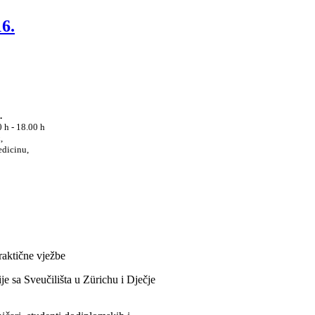
16.
.
 h - 18.00 h
,
edicinu,
praktične vježbe
ije sa Sveučilišta u Zürichu i Dječje