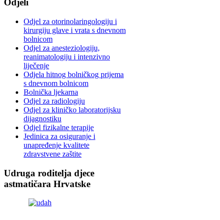
Odjeli
Odjel za otorinolaringologiju i
kirurgiju glave i vrata s dnevnom
bolnicom
Odjel za anesteziologiju,
reanimatologiju i intenzivno
liječenje
Odjela hitnog bolničkog prijema
s dnevnom bolnicom
Bolnička ljekarna
Odjel za radiologiju
Odjel za kliničko laboratorijsku
dijagnostiku
Odjel fizikalne terapije
Jedinica za osiguranje i
unapređenje kvalitete
zdravstvene zaštite
Udruga roditelja djece
astmatičara Hrvatske