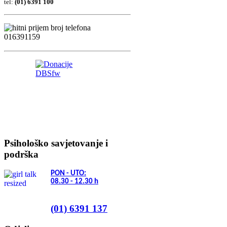
tel:
(01) 6391 100
Psihološko savjetovanje i
podrška
PON - UTO:
08.30 - 12.30
h
(01) 6391 137