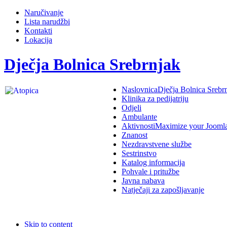
Naručivanje
Lista narudžbi
Kontakti
Lokacija
Dječja Bolnica Srebrnjak
Naslovnica
Dječja Bolnica Srebr
Klinika za pedijatriju
Odjeli
Ambulante
Aktivnosti
Maximize your Jooml
Znanost
Nezdravstvene službe
Sestrinstvo
Katalog informacija
Pohvale i pritužbe
Javna nabava
Natječaji za zapošljavanje
Skip to content