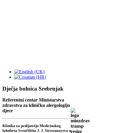
Dječja bolnica Srebrnjak
Referentni centar Ministarstva
zdravstva za kliničku alergologiju
djece
Klinika za pedijatriju Medicinskog
fakulteta Sveučilišta J. J. Strossmayera u