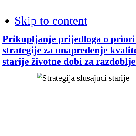
Skip to content
Prikupljanje prijedloga o prior
strategije za unapređenje kvalit
starije životne dobi za razdoblj