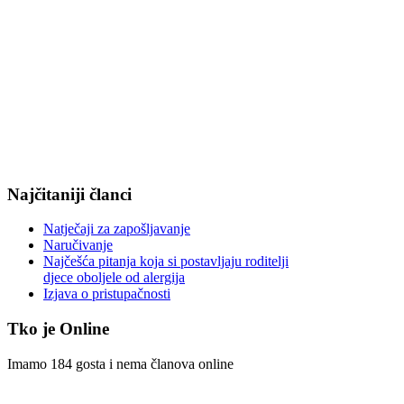
Najčitaniji članci
Natječaji za zapošljavanje
Naručivanje
Najčešća pitanja koja si postavljaju roditelji
djece oboljele od alergija
Izjava o pristupačnosti
Tko je Online
Imamo 184 gosta i nema članova online