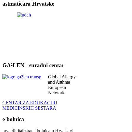
astmatičara Hrvatske
GA²LEN - suradni centar
Global Allergy
and Asthma
European
Network
CENTAR ZA EDUKACIJU
MEDICINSKIH SESTARA
e-bolnica
prva digitalizirana bolnica u Hrvatskoj