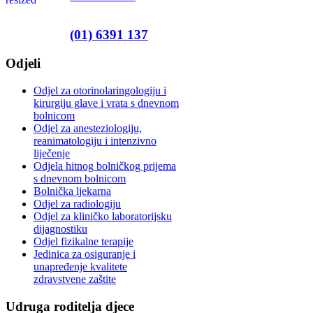
(01) 6391 137
Odjeli
Odjel za otorinolaringologiju i
kirurgiju glave i vrata s dnevnom
bolnicom
Odjel za anesteziologiju,
reanimatologiju i intenzivno
liječenje
Odjela hitnog bolničkog prijema
s dnevnom bolnicom
Bolnička ljekarna
Odjel za radiologiju
Odjel za kliničko laboratorijsku
dijagnostiku
Odjel fizikalne terapije
Jedinica za osiguranje i
unapređenje kvalitete
zdravstvene zaštite
Udruga roditelja djece