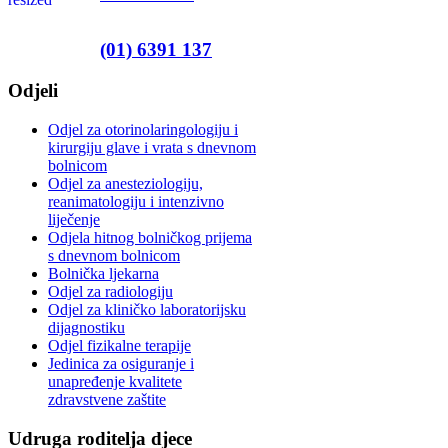
(01) 6391 137
Odjeli
Odjel za otorinolaringologiju i
kirurgiju glave i vrata s dnevnom
bolnicom
Odjel za anesteziologiju,
reanimatologiju i intenzivno
liječenje
Odjela hitnog bolničkog prijema
s dnevnom bolnicom
Bolnička ljekarna
Odjel za radiologiju
Odjel za kliničko laboratorijsku
dijagnostiku
Odjel fizikalne terapije
Jedinica za osiguranje i
unapređenje kvalitete
zdravstvene zaštite
Udruga roditelja djece