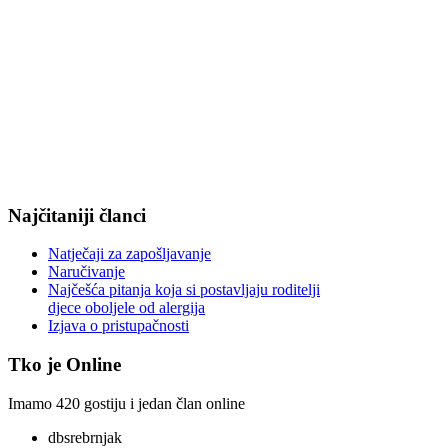
Najčitaniji članci
Natječaji za zapošljavanje
Naručivanje
Najčešća pitanja koja si postavljaju roditelji
djece oboljele od alergija
Izjava o pristupačnosti
Tko je Online
Imamo 420 gostiju i jedan član online
dbsrebrnjak