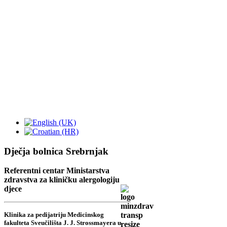
Dječja bolnica Srebrnjak
Referentni centar Ministarstva
zdravstva za kliničku alergologiju
djece
Klinika za pedijatriju Medicinskog
fakulteta Sveučilišta J. J. Strossmayera u