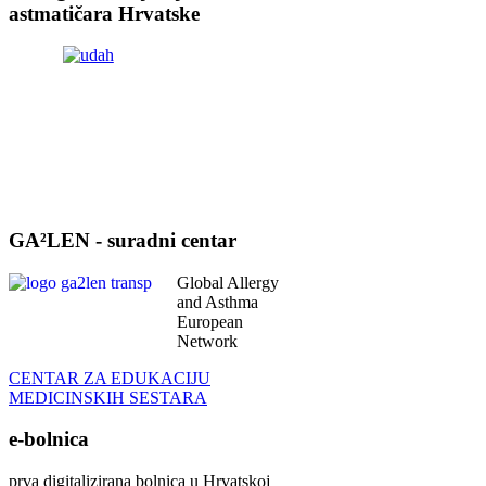
astmatičara Hrvatske
GA²LEN - suradni centar
Global Allergy
and Asthma
European
Network
CENTAR ZA EDUKACIJU
MEDICINSKIH SESTARA
e-bolnica
prva digitalizirana bolnica u Hrvatskoj