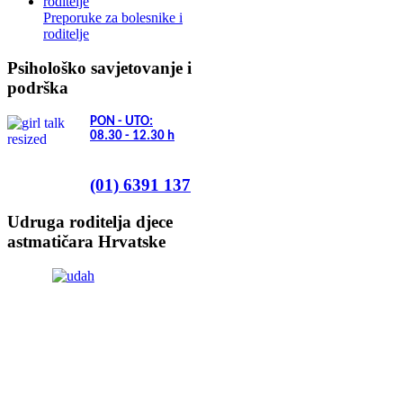
Preporuke za bolesnike i
roditelje
Psihološko savjetovanje i
podrška
PON - UTO:
08.30 - 12.30
h
(01) 6391 137
Udruga roditelja djece
astmatičara Hrvatske