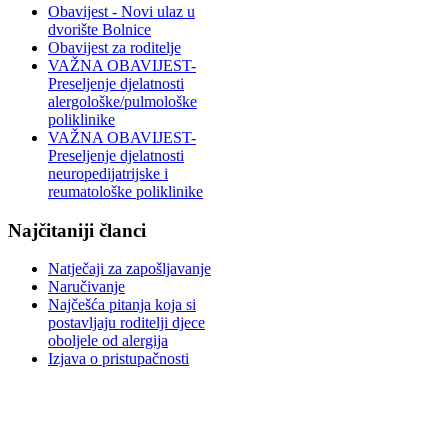
Obavijest - Novi ulaz u
dvorište Bolnice
Obavijest za roditelje
VAŽNA OBAVIJEST-
Preseljenje djelatnosti
alergološke/pulmološke
poliklinike
VAŽNA OBAVIJEST-
Preseljenje djelatnosti
neuropedijatrijske i
reumatološke poliklinike
Najčitaniji članci
Natječaji za zapošljavanje
Naručivanje
Najčešća pitanja koja si
postavljaju roditelji djece
oboljele od alergija
Izjava o pristupačnosti