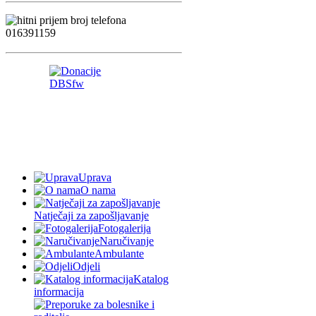
Uprava
O nama
Natječaji za zapošljavanje
Fotogalerija
Naručivanje
Ambulante
Odjeli
Katalog
informacija