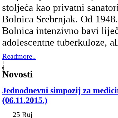
25
Ruj
Dječja bolnica Srebrnjak organizira:
JEDNODNEVNI SIMPOZIJ ZA
MEDICINSKE SESTRE:
Vizija sestrinske skrbi alergo-
pulmološkog pedijatrijskog
bolesnika
Mjesto održavanja: Dječja bolnica Sreb
Zagreb
Datum:
06.11.2015., vrijeme: 9.00 – 16
Prijave za Simpozij: