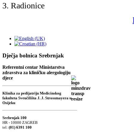
Dječja bolnica Srebrnjak
Referentni centar Ministarstva
zdravstva za kliničku alergologiju
djece
Klinika za pedijatriju Medicinskog
fakulteta Sveučilišta J. J. Strossmayera u
Osijeku
Srebrnjak 100
HR - 10000 ZAGREB
tel:
(01) 6391 100