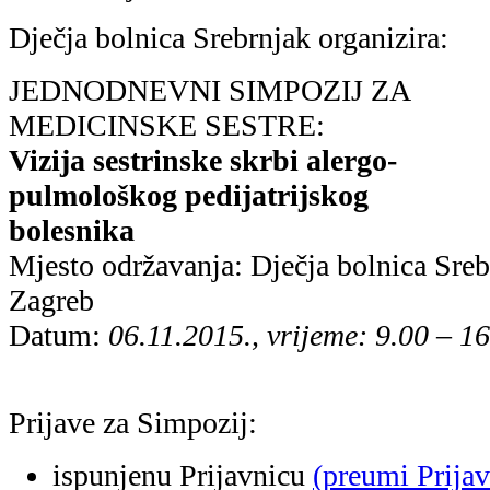
ispunjenu Prijavnicu
(preumi Prijav
adresu:
jakirovic@bolnica-srebrnja
Kontakt: Marina Jakirović, 091 43
Kotizacija: 200,00 kn (PDV uključ
Uplata kotizacije: Dječja bolnica S
10000 Zagreb,
IBAN: HR8923600001101379060 (Z
svrha uplate: kotizacija za Simpozij
Tečaj je bodovan prema Pravilniku H
Tematske cjeline Simpozija:
1. Zdravstvena njega djece oboljele od
bolesti
2. Novi pristupi u njezi i liječenju al