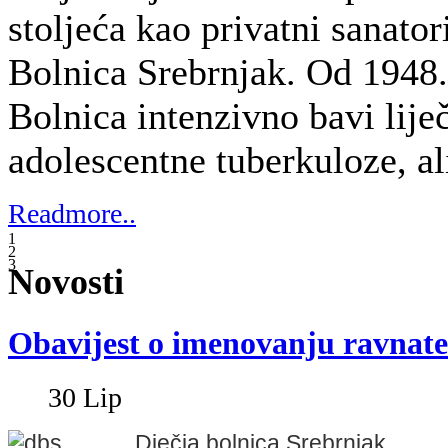
Dječja bolnica Srebrnjak
Zagreb, Srebrnjak 100
Tel. 01/ 6391 100
Fax. 01/ 6391 188
Zagreb, 30.06.2020.
PRIOPĆENJE
Upravno vijeće Dječje bolnice Sreb
dana 30.06.2020. godine donijel
z
a ravnatelja Dječje bol
četverogodišnjem mandatu imenu
- Čule, dr.med.
Upravno vijeće je utvrdilo da j