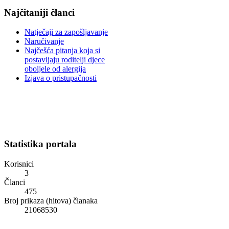
Najčitaniji članci
Natječaji za zapošljavanje
Naručivanje
Najčešća pitanja koja si
postavljaju roditelji djece
oboljele od alergija
Izjava o pristupačnosti
Statistika portala
Korisnici
3
Članci
475
Broj prikaza (hitova) članaka
21068530