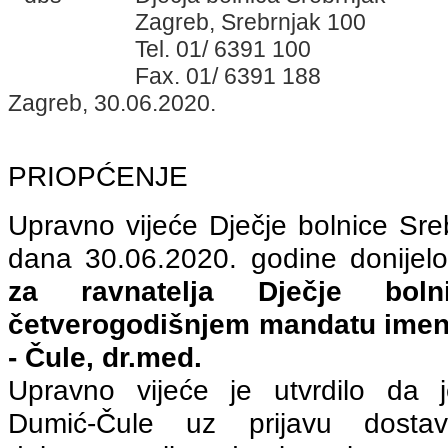
Dumić-Čule uz prijavu dosta
dokumentaciju, da ispunjava s
natječaja, da posjeduje kompe
upravljanje u zdravstvenom sust
dokazani znanstvenik u zna
Biomedicina i zdravstvo osobito
translacijske medicine.
Početak četverogodišnjeg mandata 
se naknadno.
Dječja bolnica Srebrnjak