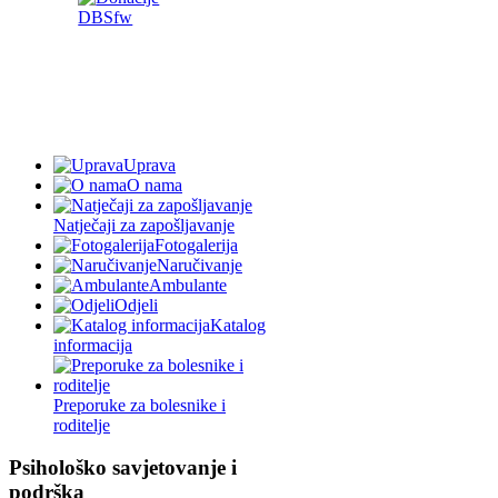
Uprava
O nama
Natječaji za zapošljavanje
Fotogalerija
Naručivanje
Ambulante
Odjeli
Katalog
informacija
Preporuke za bolesnike i
roditelje
Psihološko savjetovanje i
podrška