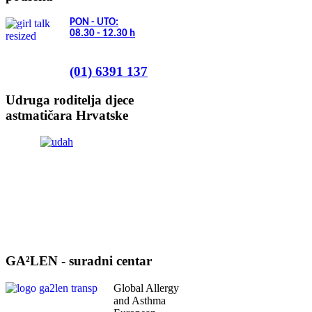
PON - UTO:
08.30 - 12.30
h
(01) 6391 137
Udruga roditelja djece
astmatičara Hrvatske
GA²LEN - suradni centar
Global Allergy
and Asthma