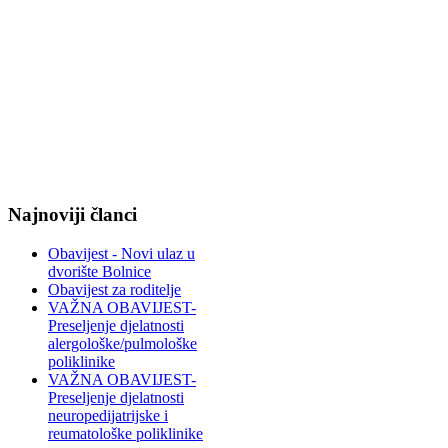
Najnoviji članci
Obavijest - Novi ulaz u
dvorište Bolnice
Obavijest za roditelje
VAŽNA OBAVIJEST-
Preseljenje djelatnosti
alergološke/pulmološke
poliklinike
VAŽNA OBAVIJEST-
Preseljenje djelatnosti
neuropedijatrijske i
reumatološke poliklinike