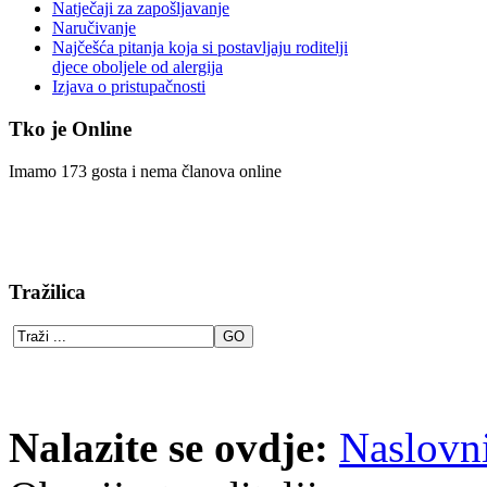
Natječaji za zapošljavanje
Naručivanje
Najčešća pitanja koja si postavljaju roditelji
djece oboljele od alergija
Izjava o pristupačnosti
Tko je Online
Imamo 173 gosta i nema članova online
Tražilica
Nalazite se ovdje:
Naslovn