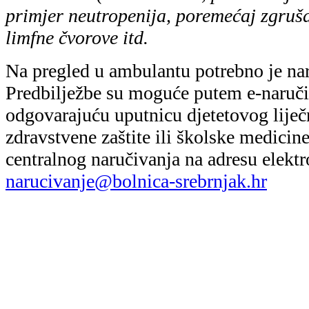
primjer neutropenija, poremećaj zgruša
limfne čvorove itd.
Na pregled u ambulantu potrebno je naru
Predbilježbe su moguće putem e-naručiv
odgovarajuću uputnicu djetetovog lije
zdravstvene zaštite ili školske medicin
centralnog naručivanja na adresu elektr
narucivanje@bolnica-srebrnjak.hr